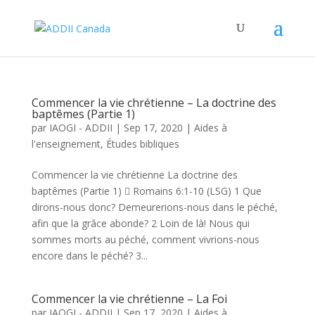
Commencer la vie chrétienne – La doctrine des
baptêmes (Partie 1)
par
IAOGI - ADDII
|
Sep 17, 2020
|
Aides à
l'enseignement
,
Études bibliques
Commencer la vie chrétienne La doctrine des
baptêmes (Partie 1)  Romains 6:1-10 (LSG) 1 Que
dirons-nous donc? Demeurerions-nous dans le péché,
afin que la grâce abonde? 2 Loin de là! Nous qui
sommes morts au péché, comment vivrions-nous
encore dans le péché? 3...
Commencer la vie chrétienne – La Foi
par
IAOGI - ADDII
|
Sep 17, 2020
|
Aides à