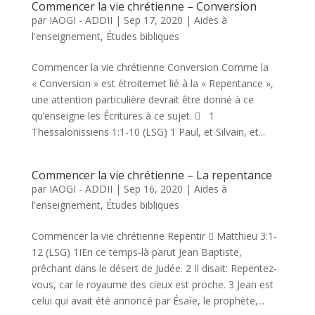
Commencer la vie chrétienne – Conversion
par
IAOGI - ADDII
|
Sep 17, 2020
|
Aides à
l'enseignement
,
Études bibliques
Commencer la vie chrétienne Conversion Comme la
« Conversion » est étroitemet lié à la « Repentance »,
une attention particulière devrait être donné à ce
qu’enseigne les Écritures à ce sujet.  1
Thessalonissiens 1:1-10 (LSG) 1 Paul, et Silvain, et...
Commencer la vie chrétienne – La repentance
par
IAOGI - ADDII
|
Sep 16, 2020
|
Aides à
l'enseignement
,
Études bibliques
Commencer la vie chrétienne Repentir  Matthieu 3:1-
12 (LSG) 1IEn ce temps-là parut Jean Baptiste,
prêchant dans le désert de Judée. 2 Il disait: Repentez-
vous, car le royaume des cieux est proche. 3 Jean est
celui qui avait été annoncé par Ésaïe, le prophète,...