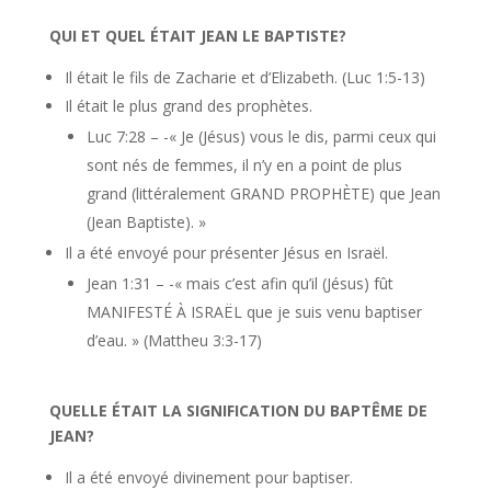
QUI ET QUEL ÉTAIT JEAN LE BAPTISTE?
Il était le fils de Zacharie et d’Elizabeth. (Luc 1:5-13)
Il était le plus grand des prophètes.
Luc 7:28 – -« Je (Jésus) vous le dis, parmi ceux qui
sont nés de femmes, il n’y en a point de plus
grand (littéralement GRAND PROPHÈTE) que Jean
(Jean Baptiste). »
Il a été envoyé pour présenter Jésus en Israël.
Jean 1:31 – -« mais c’est afin qu’il (Jésus) fût
MANIFESTÉ À ISRAËL que je suis venu baptiser
d’eau. » (Mattheu 3:3-17)
QUELLE ÉTAIT LA SIGNIFICATION DU BAPTÊME DE
JEAN?
Il a été envoyé divinement pour baptiser.