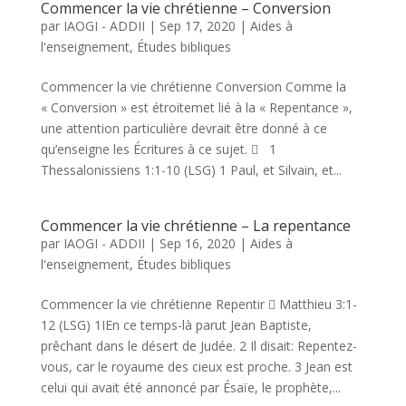
Commencer la vie chrétienne – Conversion
par
IAOGI - ADDII
|
Sep 17, 2020
|
Aides à
l'enseignement
,
Études bibliques
Commencer la vie chrétienne Conversion Comme la
« Conversion » est étroitemet lié à la « Repentance »,
une attention particulière devrait être donné à ce
qu’enseigne les Écritures à ce sujet.  1
Thessalonissiens 1:1-10 (LSG) 1 Paul, et Silvain, et...
Commencer la vie chrétienne – La repentance
par
IAOGI - ADDII
|
Sep 16, 2020
|
Aides à
l'enseignement
,
Études bibliques
Commencer la vie chrétienne Repentir  Matthieu 3:1-
12 (LSG) 1IEn ce temps-là parut Jean Baptiste,
prêchant dans le désert de Judée. 2 Il disait: Repentez-
vous, car le royaume des cieux est proche. 3 Jean est
celui qui avait été annoncé par Ésaïe, le prophète,...