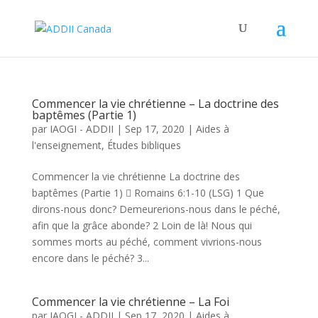
Commencer la vie chrétienne – La doctrine des
baptêmes (Partie 1)
par
IAOGI - ADDII
|
Sep 17, 2020
|
Aides à
l'enseignement
,
Études bibliques
Commencer la vie chrétienne La doctrine des
baptêmes (Partie 1)  Romains 6:1-10 (LSG) 1 Que
dirons-nous donc? Demeurerions-nous dans le péché,
afin que la grâce abonde? 2 Loin de là! Nous qui
sommes morts au péché, comment vivrions-nous
encore dans le péché? 3...
Commencer la vie chrétienne – La Foi
par
IAOGI - ADDII
|
Sep 17, 2020
|
Aides à