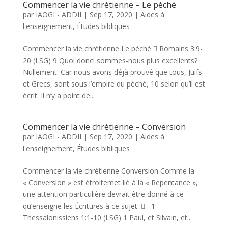
Commencer la vie chrétienne – Le péché
par
IAOGI - ADDII
|
Sep 17, 2020
|
Aides à
l'enseignement
,
Études bibliques
Commencer la vie chrétienne Le péché  Romains 3:9-
20 (LSG) 9 Quoi donc! sommes-nous plus excellents?
Nullement. Car nous avons déjà prouvé que tous, Juifs
et Grecs, sont sous l’empire du péché, 10 selon qu’il est
écrit: Il n’y a point de...
Commencer la vie chrétienne – Conversion
par
IAOGI - ADDII
|
Sep 17, 2020
|
Aides à
l'enseignement
,
Études bibliques
Commencer la vie chrétienne Conversion Comme la
« Conversion » est étroitemet lié à la « Repentance »,
une attention particulière devrait être donné à ce
qu’enseigne les Écritures à ce sujet.  1
Thessalonissiens 1:1-10 (LSG) 1 Paul, et Silvain, et...